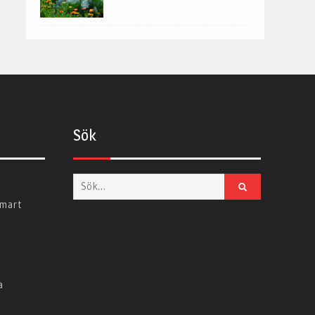
Sök
Sök
smart
a