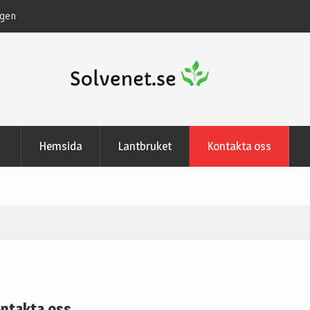
Lantbrukare genom tiderna
Hemsida
Lantbruket
Kontakta oss
ntakta oss