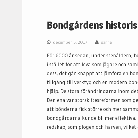
Bondgårdens historis
december 5, 2017
sanna
För 6000 år sedan, under stenåldern, b
i stället för att leva som jägare och sa
dess, det går knappt att jämföra en bo
tillgång till verktyg och en modern bo
hjälp. De stora förändringarna inom det 
Den ena var storskiftesreformen som ge
att bönderna fick större och mer samma
bondgårdarna kunde bli mer effektiva.
redskap, som plogen och harven, vilket 