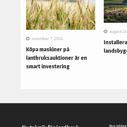
augusti 1
november 7, 2024
Installer
Köpa maskiner på
landsbyg
lantbruksauktioner är en
smart investering
Nya Inlägg