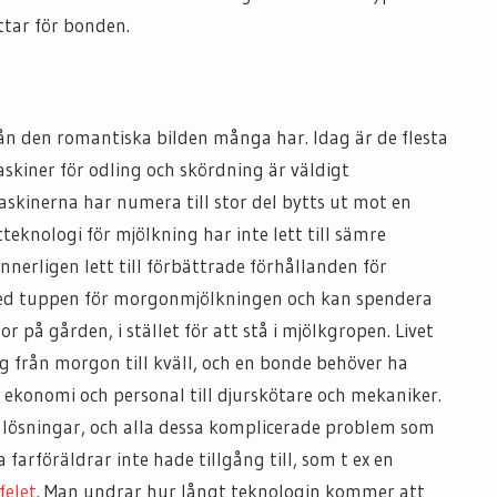
ttar för bonden.
n den romantiska bilden många har. Idag är de flesta
skiner för odling och skördning är väldigt
kinerna har numera till stor del bytts ut mot en
knologi för mjölkning har inte lett till sämre
nnerligen lett till förbättrade förhållanden för
ed tuppen för morgonmjölkningen och kan spendera
or på gården, i stället för att stå i mjölkgropen. Livet
 från morgon till kväll, och en bonde behöver ha
 ekonomi och personal till djurskötare och mekaniker.
ka lösningar, och alla dessa komplicerade problem som
farföräldrar inte hade tillgång till, som t ex en
felet
. Man undrar hur långt teknologin kommer att