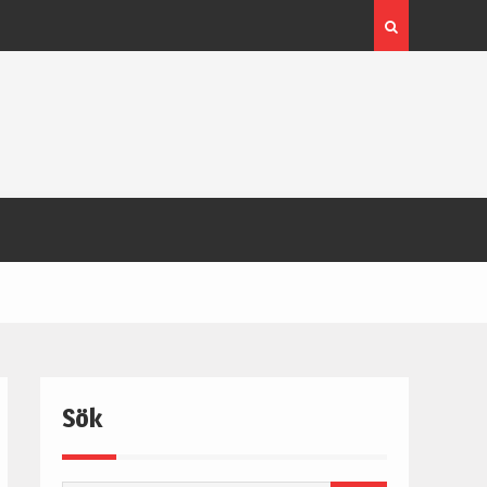
Köpa maskiner på lantbruksauktioner är en smart
investering
Sök