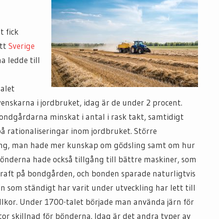
t fick
ytt
Sverige
a ledde till
g
talet
enskarna i jordbruket, idag är de under 2 procent.
bondgårdarna minskat i antal i rask takt, samtidigt
å rationaliseringar inom jordbruket. Större
odling, man hade mer kunskap om gödsling samt om hur
önderna hade också tillgång till bättre maskiner, som
kraft på bondgården, och bonden sparade naturligtvis
n som ständigt har varit under utveckling har lett till
llkor. Under 1700-talet började man använda järn för
tor skillnad för bönderna. Idag är det andra typer av