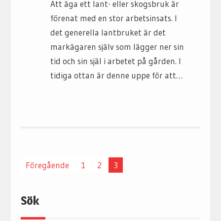
Att äga ett lant- eller skogsbruk är
förenat med en stor arbetsinsats. I
det generella lantbruket är det
markägaren själv som lägger ner sin
tid och sin själ i arbetet på gården. I
tidiga ottan är denne uppe för att…
Sidnumrering
Föregående
1
2
3
för
inlägg
Sök