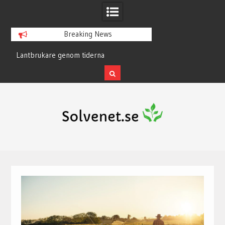
Breaking News
Lantbrukare genom tiderna
Lantbruk i Sverige
Skip
to
content
Hemsida